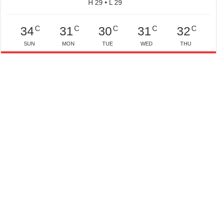
H 29 • L 29
C
C
C
C
C
34
31
30
31
32
SUN
MON
TUE
WED
THU