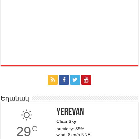
Եղանակ
Yerevan
Clear Sky
29
C
humidity: 35%
wind: 8km/h NNE