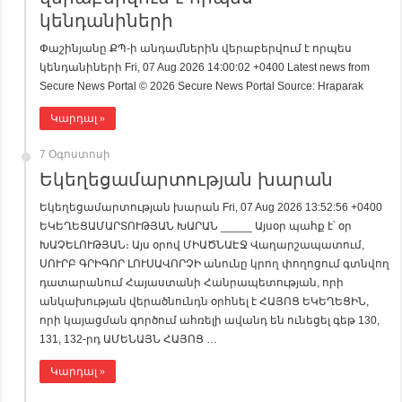
կենդանիների
Փաշինյանը ՔՊ-ի անդամներին վերաբերվում է որպես
կենդանիների Fri, 07 Aug 2026 14:00:02 +0400 Latest news from
Secure News Portal © 2026 Secure News Portal Source: Hraparak
Կարդալ »
7 Օգոստոսի
Եկեղեցամարտության խարան
Եկեղեցամարտության խարան Fri, 07 Aug 2026 13:52:56 +0400
ԵԿԵՂԵՑԱՄԱՐՏՈՒԹՅԱՆ ԽԱՐԱՆ _____ Այսօր պահք է՝ օր
ԽԱՉԵԼՈՒԹՅԱՆ։ Այս օրով ՄԻԱԾՆԱԷՋ Վաղարշապատում,
ՍՈՒՐԲ ԳՐԻԳՈՐ ԼՈՒՍԱՎՈՐՉԻ անունը կրող փողոցում գտնվող
դատարանում Հայաստանի Հանրապետության, որի
անկախության վերածնունդն օրհնել է ՀԱՅՈՑ ԵԿԵՂԵՑԻՆ,
որի կայացման գործում ահռելի ավանդ են ունեցել գեթ 130,
131, 132-րդ ԱՄԵՆԱՅՆ ՀԱՅՈՑ …
Կարդալ »