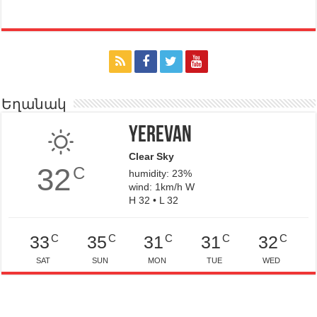
Եղանակ
Yerevan
Clear Sky
32
C
humidity: 23%
wind: 1km/h W
H 32 • L 32
C
C
C
C
C
33
35
31
31
32
SAT
SUN
MON
TUE
WED