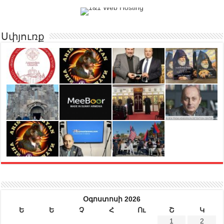
Սփյուռք
Օգոստոսի 2026
Ե
Ե
Չ
Հ
Ու
Շ
Կ
1
2