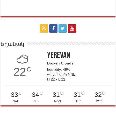
Եղանակ
Yerevan
Broken Clouds
22
C
humidity: 48%
wind: 4km/h NNE
H 22 • L 22
C
C
C
C
C
33
34
31
31
32
SAT
SUN
MON
TUE
WED