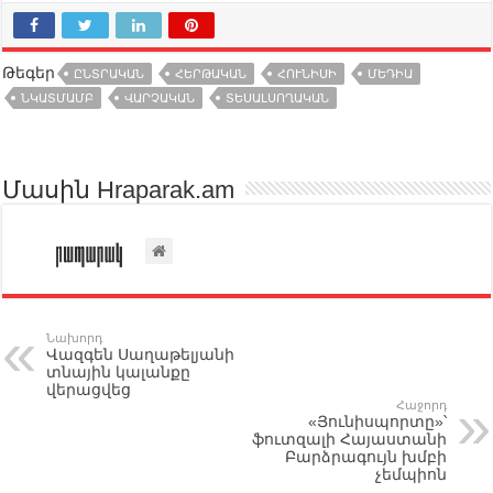
Թեգեր
ԸՆՏՐԱԿԱՆ
ՀԵՐԹԱԿԱՆ
ՀՈՒՆԻՍԻ
ՄԵԴԻԱ
ՆԿԱՏՄԱՄԲ
ՎԱՐՉԱԿԱՆ
ՏԵՍԱԼՍՈՂԱԿԱՆ
Մասին Hraparak.am
Նախորդ
Վազգեն Սաղաթելյանի
տնային կալանքը
վերացվեց
Հաջորդ
«Յունիսպորտը»՝
ֆուտզալի Հայաստանի
Բարձրագույն խմբի
չեմպիոն