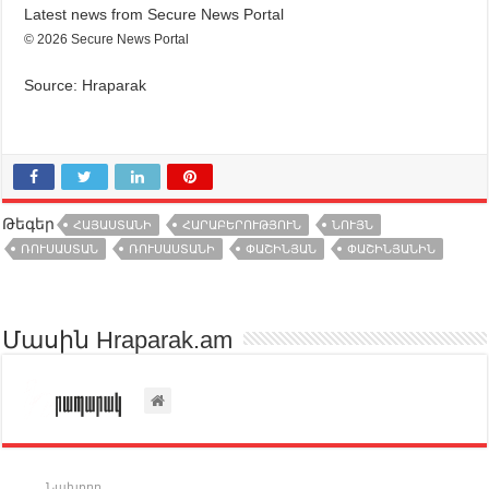
Latest news from Secure News Portal
© 2026 Secure News Portal
Source: Hraparak
Թեգեր
ՀԱՅԱՍՏԱՆԻ
ՀԱՐԱԲԵՐՈՒԹՅՈՒՆ
ՆՈՒՅՆ
ՌՈՒՍԱՍՏԱՆ
ՌՈՒՍԱՍՏԱՆԻ
ՓԱՇԻՆՅԱՆ
ՓԱՇԻՆՅԱՆԻՆ
Մասին Hraparak.am
Նախորդ