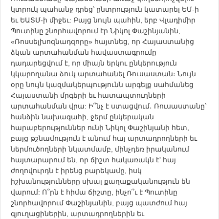
կտրուկ պահանջ դրեց՝ ընտրություն կատարել ԵՄ-ի
եւ ԵԱՏՄ-ի միջեւ: Բայց նույն պահին, երբ Վլադիմիր
Պուտինը շնորհավորում էր Նիկոլ Փաշինյանին,
«Ռոսսելխոզնադզորը» հայտնեց, որ Հայաստանից
ձկան արտահանման հավաստագրումը
դադարեցվում է, որ միայն երկու ընկերություն
կկարողանա ձուկ արտահանել Ռուսաստան։ Նույն
օրը նույն կազմակերպությունն արգելք սահմանեց
Հայաստանի մրգերի եւ հատապտուղների
արտահանման վրա: Ի՞նչ է ստացվում․ Ռուսաստանը՝
հանձին նախագահի, ջերմ ընկերական
հարաբերություններ ունի Նիկոլ Փաշինյանի հետ,
բայց թշնամություն է անում հայ արտադրողների եւ
ներմուծողների նկատմամբ, մինչդեռ իրականում
հայտարարում են, որ ճիշտ հակառակն է՝ հայ
ժողովուրդն է իրենց բարեկամը, իսկ
իշխանությունները սխալ քաղաքականություն են
վարում: Ո՞րն է հիմա ճիշտը, ինչո՞ւ է Պուտինը
շնորհավորում Փաշինյանին, բայց պատժում հայ
գյուղացիներին, արտադրողներին եւ