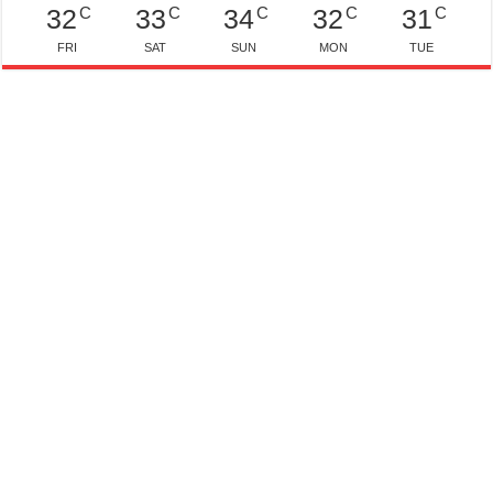
C
C
C
C
C
32
33
34
32
31
FRI
SAT
SUN
MON
TUE