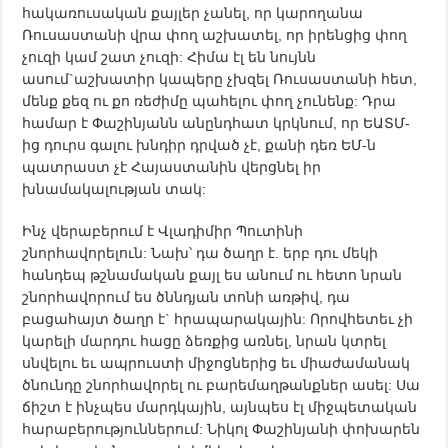
հակառուսական քայլեր չանել, որ կարողանա
Ռուսաստանի վրա փող աշխատել, որ իրենցից փող
չուզի կամ շատ չուզի: Հիմա էլ են նույնն
ասում`աշխատիր կապերը չխզել Ռուսաստանի հետ,
մենք քեզ ու քո ռեժիմը պահելու փող չունենք: Դրա
համար է Փաշինյանն անընդհատ կրկնում, որ ԵԱՏՄ-
ից դուրս գալու խնդիր դրված չէ, քանի դեռ ԵՄ-ն
պատրաստ չէ Հայաստանին վերցնել իր
խնամակալության տակ:
Ինչ վերաբերում է Վլադիմիր Պուտինի
շնորհավորելուն: Նախ՝ դա ծաղր է. երբ դու մեկի
հանդեպ թշնամական քայլ ես անում ու հետո նրան
շնորհավորում ես ծննդյան տոնի առթիվ, դա
բացահայտ ծաղր է` հրապարակային: Որովհետեւ չի
կարելի մարդու հացը ձեռքից առնել, նրան կտրել
սնվելու եւ ապրուստի միջոցներից եւ միաժամանակ
ծնունդը շնորհավորել ու բարեմաղթանքներ ասել: Սա
ճիշտ է ինչպես մարդկային, այնպես էլ միջպետական
հարաբերություններում: Նիկոլ Փաշինյանի փոխարեն