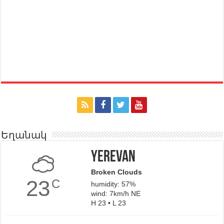
Եղանակ
Yerevan
Broken Clouds
23
C
humidity: 57%
wind: 7km/h NE
H 23 • L 23