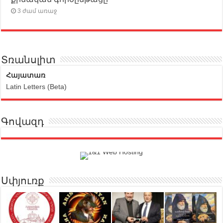
3 ժամ առաջ
Տռանսլիտ
Հայատառ
Latin Letters (Beta)
Գովազդ
Սփյուռք