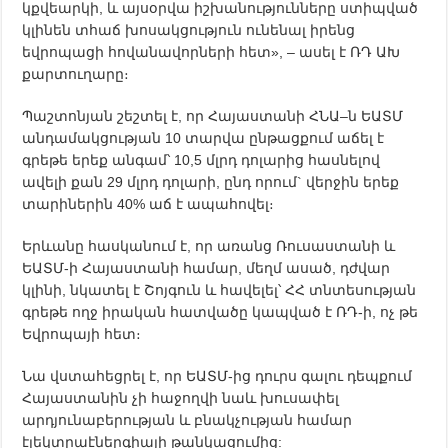
կքվեարկի, և այսօրվա իշխանությունները ստիպված
կլինեն տհաճ խոսակցություն ունենալ իրենց
եվրոպացի հովանավորների հետ», – ասել է ՌԴ ԱԽ
քարտուղարը։
Պաշտոնյան շեշտել է, որ Հայաստանի ՀՆԱ–ն ԵԱՏՄ
անդամակցության 10 տարվա ընթացքում աճել է
գրեթե երեք անգամ՝ 10,5 մլրդ դոլարից հասնելով
ավելի քան 29 մլրդ դոլարի, ընդ որում` վերջին երեք
տարիներին 40% աճ է ապահովել։
Երևանը հասկանում է, որ առանց Ռուսաստանի և
ԵԱՏՄ-ի Հայաստանի համար, մեղմ ասած, դժվար
կլինի, նկատել է Շոյգուն և հավելել՝ ՀՀ տնտեսության
գրեթե ողջ իրական հատվածը կապված է ՌԴ-ի, ոչ թե
Եվրոպայի հետ։
Նա վստահեցրել է, որ ԵԱՏՄ-ից դուրս գալու դեպքում
Հայաստանին չի հաջողվի նաև խուսափել
արդյունաբերության և բնակչության համար
էլեկտրաէներգիայի թանկացումից: