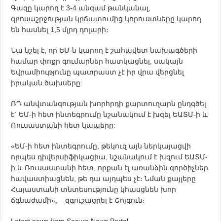
Գազը կարող է 3-4 անգամ թանկանալ,
զբոսաշրջության կրճատումից կորուստները կարող
են հասնել 1,5 մլրդ դոլարի։
Նա նշել է, որ ԵՄ-ն կարող է շահավետ նախագծերի
համար փոքր գումարներ հատկացնել, սակայն
Եվրամիությունը պատրաստ չէ իր վրա վերցնել
իրական ծախսերը:
ՌԴ անվտանգության խորհրդի քարտուղարն ընդգծել
է` ԵՄ-ի հետ ինտեգրումը նշանակում է խզել ԵԱՏՄ-ի և
Ռուսաստանի հետ կապերը:
«ԵՄ-ի հետ ինտեգրումը, թեկուզ այն ներկայացվի
որպես դիվերսիֆիկացիա, նշանակում է խզում ԵԱՏՄ-
ի և Ռուսաստանի հետ, որքան էլ առանձին գործիչներ
հավաստիացնեն, թե դա այդպես չէ։ Նման քայլերը
Հայաստանի տնտեսությունը կհասցնեն խոր
ճգնաժամի», – զգուշացրել է Շոյգուն։
Latest news from Secure News Portal