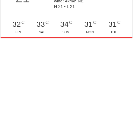
wind: 4km/h NE
H 21 • L 21
C
C
C
C
C
32
33
34
31
31
FRI
SAT
SUN
MON
TUE