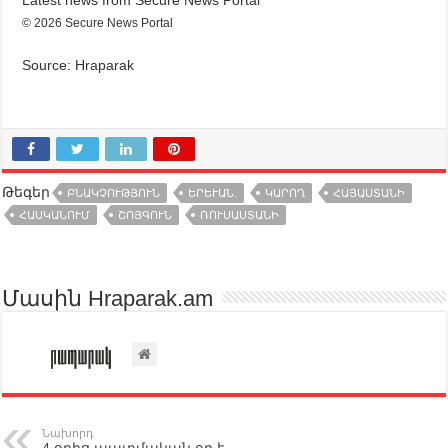
© 2026 Secure News Portal
Source: Hraparak
Թեգեր
ԲՆԱԿՉՈՒԹՅՈՒՆ
ԵՐԵՒԱՆ.
ԿԱՐՈՂ
ՀԱՅԱՍՏԱՆԻ
ՀԱՍԿԱՆՈՒՄ
ՇՈՅԳՈՒՆ
ՌՈՒՍԱՍՏԱՆԻ
Մասին Hraparak.am
Նախորդ
4 օրից պատմական օր է