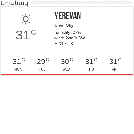
Եղանակ
Yerevan
Clear Sky
31
C
humidity: 27%
wind: 2km/h SW
H 31 • L 31
C
C
C
C
C
31
29
30
31
31
MON
TUE
WED
THU
FRI