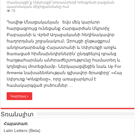
Մասնակցե՛ք Սփյուռքի նորաստեղծ Կոնգրեսի բացման
պատմական միջոցառմանը-ում
78
Դավիթ Մնացականյան Եվս մեկ կարևոր
հարցազրույց ունեցանք Հարգարժան Մկրտիչ
Բաբայանի և Վրեժ Աղաջանյանի հեղինակավոր
հաղորդման շրջանակում։ Զրույցի ընթացքում
անդրադարձանք Հայաստանի և Սփյուռքի առջև
ծառացած հիմնախնդիրներին՝ ընդգծելով դրանց
հաղթահարման անհրաժեշտությունը համատեղ և
կոլեգիալ մոտեցմամբ։ Ներկայացվեցին նաև Up For
Armenia նախաձեռնության գլխավոր ծրագիրը՝ «Հայ
Սփյուռք Կոնգրեսը», որը առաջարկում է
համակարգված լուծումներ …
Կարդալ »
Տռանսլիտ
Հայատառ
Latin Letters (Beta)