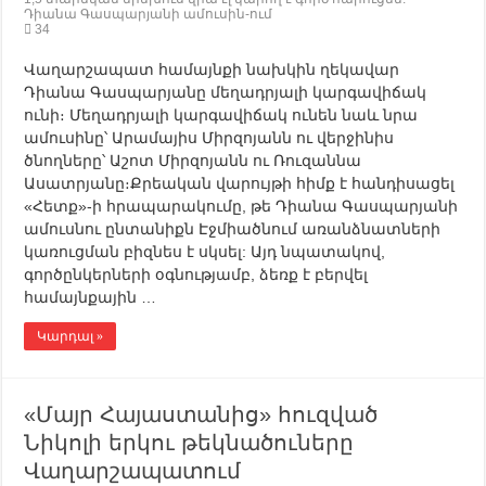
Դիանա Գասպարյանի ամուսին-ում
34
Վաղարշապատ համայնքի նախկին ղեկավար
Դիանա Գասպարյանը մեղադրյալի կարգավիճակ
ունի։ Մեղադրյալի կարգավիճակ ունեն նաև նրա
ամուսինը՝ Արամայիս Միրզոյանն ու վերջինիս
ծնողները՝ Աշոտ Միրզոյանն ու Ռուզաննա
Ասատրյանը։Քրեական վարույթի հիմք է հանդիսացել
«Հետք»-ի հրապարակումը, թե Դիանա Գասպարյանի
ամուսնու ընտանիքն Էջմիածնում առանձնատների
կառուցման բիզնես է սկսել: Այդ նպատակով,
գործընկերների օգնությամբ, ձեռք է բերվել
համայնքային …
Կարդալ »
«Մայր Հայաստանից» հուզված
Նիկոլի երկու թեկնածուները
Վաղարշապատում