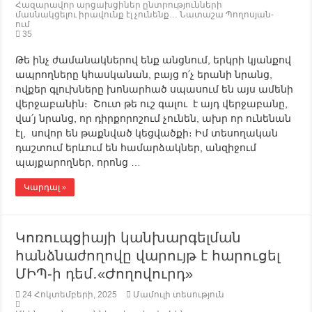
Հազարավոր արցախցիներ ընտրությունների
մասնակցելու իրավունք էլ չունենք… Նատաշա Պողոսյան-
ում
35
Թե ինչ ժամանակներով ենք անցնում, երկրի կյանքով
ապրողները կհասկանան, բայց ո՛չ երանի նրանց,
ովքեր գլուխները խոնարհած սպասում են այս ամենի
վերջաբանին։ Շուտ թե ուշ գալու է այդ վերջաբանը,
վա՛յ նրանց, որ դիրքորոշում չունեն, ախր որ ունենան
էլ, սովոր են թաքնված կեցվածքի։ Իմ տեսողական
դաշտում երևում են համարձակներ, անզիջում
պայքարողներ, որոնց …
Կարդալ »
Կոռուպցիայի կանխարգելման
հանձնաժողովը վարույթ է հարուցել
ՄԻՊ-ի դեմ․«Ժողովուրդ»
24 Հոկտեմբերի, 2025
Մամուլի տեսություն