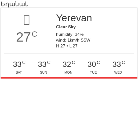
Եղանակ
Yerevan
Clear Sky
27
C
humidity: 34%
wind: 1km/h SSW
H 27 • L 27
C
C
C
C
C
33
33
32
30
33
SAT
SUN
MON
TUE
WED