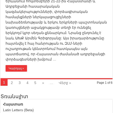
Երևանում հոկտեմբերի 21-22-ին Հայաստանի և
Ադրբեջանի հասարակական
կազմակերպությունների, փորձագիտական
համայնքների ներկայացուցիչների
նախաձեռնությամբ և երկու երկրների պաշտոնական
կառույցների աջակցությամբ տեղի էր ունեցել
երկկողմ կլոր սեղան-քննարկում։ Նրանց ընդունել է
նաև ԱԽՔ Արմեն Գրիգորյանը: Այս իրադարձությունը
հայտնվել է հայ հանրության ու ԶԼՄ-ների
ուշադրութան կենտրոնում հատկապես այն
պատճառով, որ Հայաստան ժամանած ադրբեջանցի
փորձագետների խմբում …
Կարդալ »
1
2
3
4
5
»
...
Վերջ »
Page 1 of 6
Տռանսլիտ
Հայատառ
Latin Letters (Beta)