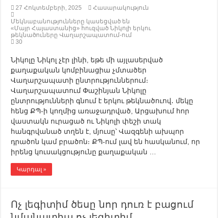
27 Հոկտեմբերի, 2025
Հասարակություն
Մեկնաբանությունները կասեցված են
«Մայր Հայաստանից» հուզված Նիկոլի երկու
թեկնածուները Վաղարշապատում-ում
30
Նիկոլը Նիկոլ չէր լինի, եթե մի այլասերված
քաղաքական կոմբինացիա չմտածեր
Վաղարշապատի ընտրություններում։
Վաղարշապատում Փաշինյան Նիկոլը
ընտրությունների գնում է երկու թեկնածուով․ մեկը
հենց ՔՊ-ի կողմից առաջադրված, Արցախում հոր
վաստակն ուրացած ու Նիկոլի փեշի տակ
հանգրվանած տղեն է, մյուսը՝ Վազգենի ախպոր
դրածոն կամ բրածոն։ ՔՊ-ում լավ են հասկանում, որ
իրենց կուսակցությունը քաղաքական …
Կարդալ »
Ոչ լեգիտիմ ծեսը նոր դուռ է բացում
նմանատիպ ոչ լեգիտիմ