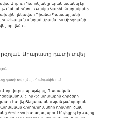
մյա Արթուր Պարոնյանը։ Նրան սպանել էր
պ» մականունով 33-ամյա Կարեն Բադամյանը։
 նախկին ղեկավար Դիանա Գասպարյանի
նու ՔՊ-ական անդամ Արամայիս Միրզոյանի
ել, որ վեճի …
 Միրզոյան Արարատը դատի տվել
յուն
ատը դատի տվել Հայկ Դեմոյանին-ում
. ««Ժողովուրդ» օրաթերթը Դատական
եկանում է, որ ՀՀ արտաքին գործերի
ատի է տվել Ցեղասպանության թանգարան-
ատմական գիտությունների դոկտոր Հայկ
անը Armlur.am-ի տաղավարում հնչեցրել էր Հայոց