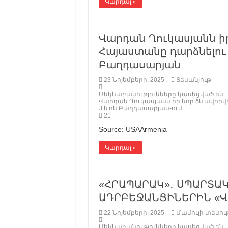
Կարդալ »
Վարդան Ղուկասյանն ի
Հայաստանը դարձնելու 
Բաղդասարյան
23 Նոյեմբերի, 2025
Տեսանյութ
Մեկնաբանությունները կասեցված են
Վարդան Ղուկասյանն իր նոր ձևավորվո
․Լևոն Բաղդասարյան-ում
21
Source: USAArmenia
Կարդալ »
«ՀՐԱՊԱՐԱԿ»․ ՍՊԱՐՏԱ
ԱԴՐԲԵՋԱՆՑԻՆԵՐԻՆ «Վ
22 Նոյեմբերի, 2025
Մամուլի տեսութ
Մեկնաբանությունները կասեցված են