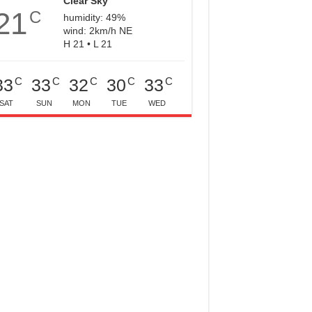
Clear Sky
21
C
humidity: 49%
wind: 2km/h NE
H 21 • L 21
C
C
C
C
C
33
33
32
30
33
SAT
SUN
MON
TUE
WED