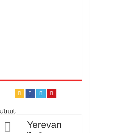
անակ
Yerevan