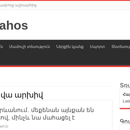
ր ամբողջ աշխարհից
ւն
Մամուլի տեսություն
Ներքին կյանք
Սպորտ
Տնտեսութ
Տռ
սվա արխիվ
Հա
Lati
րևանում․ մեքենան այնքան են
ով, մինչև նա մահացել է
Գո
յուն