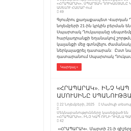
«ՀՐԱՊԱՐԱԿ»․ ՍՊԱՐՏԱԿ ՂՈՒԿԱՍՅԱՆԸ 
ԱՍԵԼՈՒ ՀԱՄԱՐ-ում
49
Գյումրու քաղաքապետ Վարդան Ղ
նոյեմբերի 21-ին կրկին բերման 
Սպարտակ Ղուկասյանը սեպտեմբե
հարկադրանքի եղանակով շորթմա
կալանքի մեջ գտնվելու ժամանակ 
ներկայացրել դատարան: Ըստ ն
դատարանում Սպարտակ Ղուկասյ
Կարդալ »
«ՀՐԱՊԱՐԱԿ»․ ԻՆՉ ԿԱՊ
ԱՄՈՒՍԻՆԸ ՍՊԱՆՈՒԹՅԱ
22 Նոյեմբերի, 2025
Մամուլի տեսութ
Մեկնաբանությունները կասեցված են
«ՀՐԱՊԱՐԱԿ»․ ԻՆՉ ԿԱՊ ՈՒՆԻ ԴԻԱՆԱ Գ
42
«ՀՐԱՊԱՐԱԿ». Մարտի 21-ի գիշեր