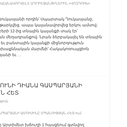
ԿԱԼԱՆԱՎՈՐՎԵԼ Է ԱԴՐԲԵՋԱՆՑԻՆԵՐԻՆ «ՎՈԶԴՈՒԽ»
ուկասյանի որդին՝ Սպարտակ Ղուկասյանը,
ենթարկվեց, ապա կալանավորվեց երկու ամսով։
րի 12-ից տնային կալանքի տակ էր՝
ն մեղադրանքով։ Նրան ձերբակալել են տնային
եւ բանտային կալանքի միջնորդություն
ախաքննական մարմնի՝ Հակակոռուպցիոն
անի եւ …
 ՈՒՆԻ ԴԻԱՆԱ ԳԱՍՊԱՐՅԱՆԻ
Ն ՀԵՏ
յուն
ԱՍՊԱՐՅԱՆԻ ԱՄՈՒՍԻՆԸ ՍՊԱՆՈՒԹՅԱՆ ՀԵՏ-ում
ը Արտիմետ խճուղի 1 հասցեում գտնվող