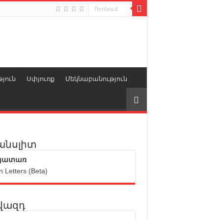
յուն
Սփյուռք
Մեկնաբանություն
անսլիտ
յատառ
n Letters (Beta)
վազդ