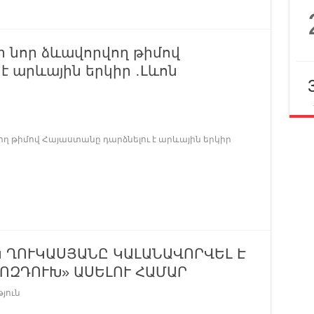
ր նոր ձևավորվող թիմով
է արևային երկիր ․Լևոն
ղ թիմով Հայաստանը դարձնելու է արևային երկիր
Կ ՂՈՒԿԱՍՅԱՆԸ ԿԱԼԱՆԱՎՈՐՎԵԼ Է
ՈԶԴՈՒԽ» ԱՍԵԼՈՒ ՀԱՄԱՐ
յուն