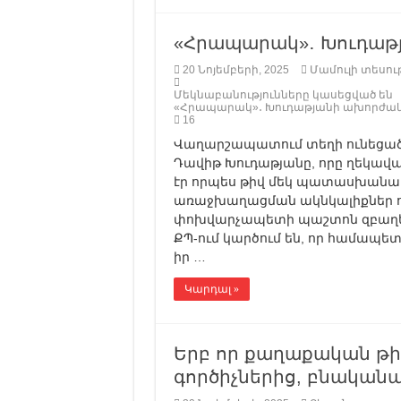
«Հրապարակ»․ Խուդաթյ
20 Նոյեմբերի, 2025
Մամուլի տեսութ
Մեկնաբանությունները կասեցված են
«Հրապարակ»․ Խուդաթյանի ախորժակը 
16
Վաղարշապատում տեղի ունեցած
Դավիթ Խուդաթյանը, որը ղեկավ
էր որպես թիվ մեկ պատասխանատո
առաջխաղացման ակնկալիքներ ուն
փոխվարչապետի պաշտոն զբաղեցն
ՔՊ-ում կարծում են, որ համապե
իր …
Կարդալ »
Երբ որ քաղաքական թի
գործիչներից, բնականա