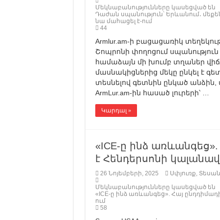
Մեկնաբանությունները կասեցված են
Դաժան սպանություն՝ Երևանում․ մեքե
նա մահացել է-ում
44
Armlur.am-ի բացացառիկ տեղեկու
Շոպրոնի փողոցում սպանություն է
համաձայն մի խումբ տղաներ վի
մասնակիցներից մեկը ընկել է գե
տեսնելով գետնին ընկած անձին, 
ArmLur.am-ին հասած լուրերի՝ …
Կարդալ »
«ICE-ը ինձ առևանգեց».
է Հենդերսոնի կալանավ
26 Նոյեմբերի, 2025
Սփյուռք
,
Տեսան
Մեկնաբանությունները կասեցված են
«ICE-ը ինձ առևանգեց». Հայ ընդդիմադ
ում
58