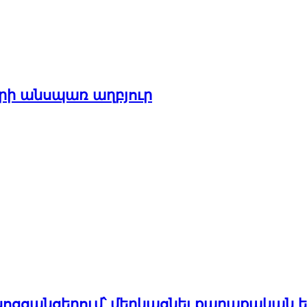
րերի անսպառ աղբյուր
լ սոցցանցերում՝ մերկացնել քաղաքական 