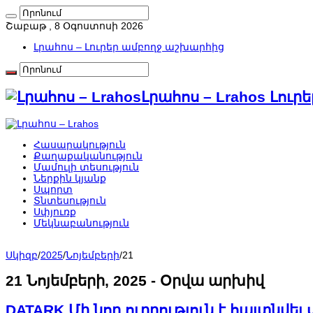
Շաբաթ , 8 Օգոստոսի 2026
Լրահոս – Լուրեր ամբողջ աշխարհից
Լրահոս – Lrahos Լու
Հասարակություն
Քաղաքականություն
Մամուլի տեսություն
Ներքին կյանք
Սպորտ
Տնտեսություն
Սփյուռք
Մեկնաբանություն
Սկիզբ
/
2025
/
Նոյեմբերի
/
21
21 Նոյեմբերի, 2025
- Օրվա արխիվ
DATARK Մի նոր ուղղություն է հայտնվե