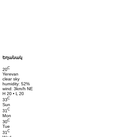
Եղանակ
C
20
Yerevan
clear sky
humidity: 52%
wind: 3km/h NE
H 20 • L 20
C
33
Sun
C
31
Mon
C
30
Tue
C
31