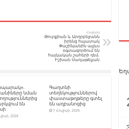
Հաջորդ
Թուրքիան և Արդրբեջանն
իրենց հպատակ
Փաշինյանին այլևս
օգտագործում են
հայկական շահերի դեմ․
Իշխան Սաղաթելյան
Եղ
ապարակ».
Գաղտնի
դանիները նման
տեղեկություններով
ողություններից
փաստաթղթերը գտել
րկվում են
են աղբանոցից
սի
7 Հուլիսի, 2026
ւլիսի, 2026