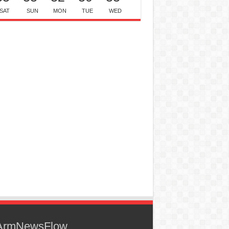
SAT
SUN
MON
TUE
WED
rmNewsFlow