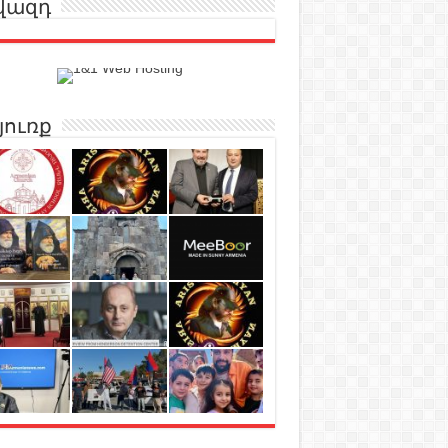
վազդ
յուռք