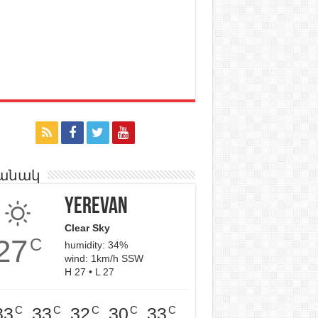
անակ
Yerevan
Clear Sky
27
C
humidity: 34%
wind: 1km/h SSW
H 27 • L 27
C
C
C
C
C
33
33
32
30
33