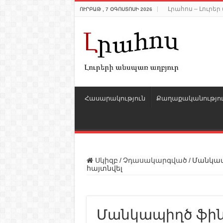
Լրահոս – Լուրե
ՈՒՐԲԱԹ , 7 ՕԳՈՍՏՈՍԻ 2026
Հասարակություն
Քաղաքականությո
Սկիզբ
/
Չդասակարգված
/
Մանկապ
հայտնվել
Մանկապիղծ ֆին