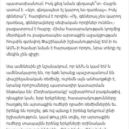
պատասխանում։ Իսկ քեզ նման գնդապե՞տ։ Հայրն
ասում է. «Այո, գնդապետ էլ կարող ես դառնալ»։ Իսկ
գեներա՞լ` հարցնում է որդին։ «Ոչ, գեներալ չես կարող
դառնալ, գեներալները սեփական որդիներ ունեն»,-
բացատրում է հայրը: Հիմա հասարակության կողմից
մերժված ու բացառապես արտաքին աջակցության
հույսին գտնվող Փաշինյանի իշխանությունը ԵՄ-ի ու
ԱՄՆ-ի համար նման է հարազատ որդու, նրա տեղը ոչ
մեկին չեն զիջի:
Սա ամենեւին չի նշանակում, որ ԱՄՆ-ն կամ ԵՄ-ն
ամենակարող են, որ եթե նրանք պաշտպանում են
փաշինյանական ռեժիմը, ուրեմն այն անհաղթելի է,
նրանց որոշումները պարտադիր կատարման
ենթակա են: Ընդհակառակը՝ աշխարհում բազմաթիվ
դեպքեր կան, երբ երկրները, հասարակությունները
հաղթել են արտաքին ուժերի դրածո ռեժիմներին եւ
իրենք են որոշել, թե ով պետք է իրենց երկրում լինի
իշխանություն, կամ թույլ չեն տվել, որ արտաքին
ուժերը տապալեն իրենց երկրների օրինական