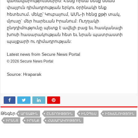
կառավարություններին: Հենց հիմա մենք նման
փայլուն դիմադրության երկու օրինակի ենք
հետեւում․ մեկը՝ Կուբայում, ԱՄՆ-ի հենց քթի տակ,
մյուսը` մեր հարեւան Իրանում: Ուղղակի
ընդդիմությունը պետք է ավելի բաց եւ հասկանալի
խոսի հասարակության հետ եւ նրան պատրաստի
պայքարի ու դիմադրության:
Latest news from Secure News Portal
© 2026 Secure News Portal
Source: Hraparak
Թեգեր
ԱՐՏԱՔԻՆ
ԸՆՏՐՈՒԹՅՈՒՆ
ԻՆՉՊԵՍ
ԻՇԽԱՆՈՒԹՅՈՒՆ
ԻՐԵՆՑ
ԻՐԵՆՔ
ՀԱՍԱՐԱԿՈՒԹՅՈՒՆ