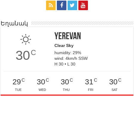
Եղանակ
Yerevan
Clear Sky
30
C
humidity: 29%
wind: 4km/h SSW
H 30 • L 30
C
C
C
C
C
29
30
30
31
30
TUE
WED
THU
FRI
SAT