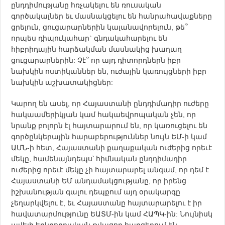
ընդդիմությանը հռչակելու են ռուսական
գործակալներ եւ մասնակցելու են հանրահավաքները
ցրելուն, ցուցարարներին կալանավորելուն, թե՞
որպես դիպուկահար` գնդակահարելու են
հիբրիդային հարձակման մասնակից խաղաղ
ցուցարարներին: Չէ՞ որ այդ դիտորդներն իբր
նախկին ոստիկաններ են, ուժային կառույցների իբր
նախկին աշխատակիցներ:
Կարող են ասել, որ Հայաստանի ընդդիմադիր ուժերը
հակաամերիկյան կամ հակաեվրոպական չեն, որ
նրանք բոլորն էլ հայտարարում են, որ կառուցելու են
գործընկերային հարաբերություններ նույն ԵՄ-ի կամ
ԱՄՆ-ի հետ, Հայաստանի քաղաքական ուժերից որեւէ
մեկը, համենայնդեպս՝ հիմնական ընդդիմադիր
ուժերից որեւէ մեկը չի հայտարարել անգամ, որ դեմ է
Հայաստանի ԵՄ անդամակցությանը, որ իրենց
իշխանության գալու դեպքում այդ օրակարգը
չեղարկվելու է, եւ Հայաստանը հայտարարելու է իր
հավատարմությունը ԵԱՏՄ-ին կամ ՀԱՊԿ-ին: Նույնիսկ
ավելի երկրորդական թվացող հարցերում են