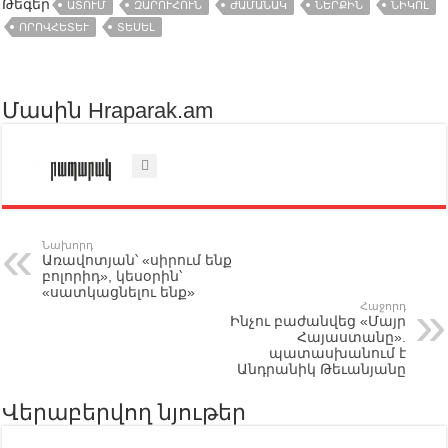
Թեգեր
ԱՏՈՒՄ
ԶԱՐՈՒՀՈՒՆ
ԺԱՄԱՆԱԿ
ՆԵՐՔԻՆ
ՆԻԿՈԼ
ՈՐՈՎՀԵՏԵՒ
ՏԵՍԵԼ
Մասին Hraparak.am
Նախորդ
Առավոտյան՝ «սիրում ենք
բոլորիդ», կեսօրին՝
«սատկացնելու ենք»
Հաջորդ
Ինչու բաժանվեց «Մայր
Հայաստանը».
պատասխանում է
Անդրանիկ Թեւանյանը
Վերաբերվող նյութեր