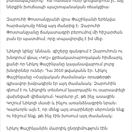
բառապաշարով։ Դա հաճախ ուժի ցուցադրում չէ, այլ
ներքին խուճապի պաշտպանական ռեակցիա։
Զարուհի Փոստանջյանի վրա Փաշինյանի երեկվա
հարձակումը հենց այդ ժանրից է։ Զարուհի
Փոստանջյանը ճակատագրի բերումով մի հիշարժան
բան էր պատմում, որը տպավորվել է իմ մեջ։
Նիկոլի կինը՝ Աննան, գիշերը զանգում է Զարուհուն ու
խնդրում գնալ «Կոշ» քրեակատարողական հիմնարկ,
քանի որ Նիկոլ Փաշինյանը կալանավայրում լուրջ
խնդիրներ ուներ։ Դա 2010 թվականն էր։ Նիկոլ
Փաշինյանը «Հայկական ժամանակ» օրաթերթի
գլխավոր խմբագիրն էր այդ ժամանակ։ Զարուհին
գնում է ու Նիկոլին տեսնում նյարդային ու սարսափելի
վախեցած վիճակում։ Կարևոր չէ, թե ինչ ասացին
Կոշում Նիկոլի մասի և ինչու առանձնացրին նրան։
Կարևորն այն է, որ մենք այդ տարիների սերունդն ենք
ու հիշում ենք, թե ինչ էին խոսում այդ ժամանակ։
Նիկոլ Փաշինյանին մարդիկ ընդդիմություն էին