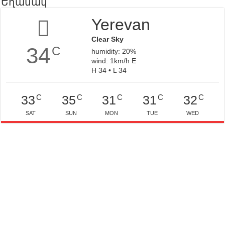
Եղանակ
Yerevan
Clear Sky
34
C
humidity: 20%
wind: 1km/h E
H 34 • L 34
C
C
C
C
C
33
35
31
31
32
SAT
SUN
MON
TUE
WED