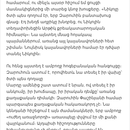
համարում, ու մինչև այսօր հիշում եմ ցույցի
մասնակիցներից մի տարեց կնոջ խոսքերը․ «Նիկոլը
ծտի պես դողում էր, երբ Զարուհին բանտախուց
գնաց։ Էդ խեղճ աղջիկը խնդրեց, ու Նիկոլին
տեղափոխեցին Արթիկ քրեակատարողական
հիմնարկ»։ Նա այնտեղ մնաց հոյակապ
պայմաններում, առանց այլ կալանավորների հետ
շփման։ Նույնիսկ կալանավորների համար էր դժվար
տանել Նիկոլին։
Ու հենց այստեղ է ամբողջ հոգեբանական հանգույցը։
Զարուհուն ատում է, որովհետև նա տեսել է իր վախը՝
ծտի պես դողալը
Մարդը ամենից շատ ատում է նրան, ով տեսել է իր
անկումը, իր խուճապը, իր իրական դեմքը՝ առանց
քաղաքական դիմակի։ Զարուհին Փաշինյանի համար
պարզապես քաղաքական հակառակորդ չէ։ Նա
կենդանի հիշեցում է այն ժամանակների, երբ ամբողջ
«ուժեղ առաջնորդի» առասպելը փլվում էր մի քանի
վայրկյանում։ Այդպիսի հիշողությունները
իշխանությունը չի ջնջում․ դրանք ապրում են