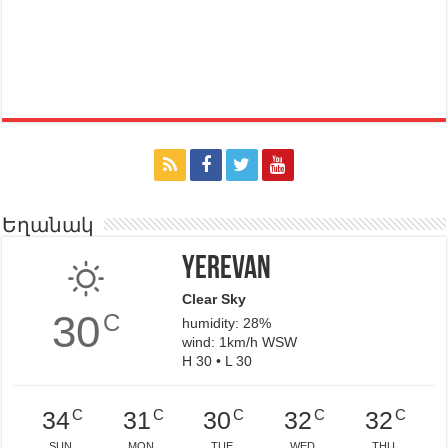
Եղանակ
Yerevan
Clear Sky
30
C
humidity: 28%
wind: 1km/h WSW
H 30 • L 30
C
C
C
C
C
34
31
30
32
32
SUN
MON
TUE
WED
THU