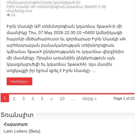
Մեկնաբանությունները կասեցված են
Իլոն Մասկի ԱԲ տեխնոլոգիան կդառնա SpaceX-ի մի
մասնիկը-ում
14
Իլոն Մասկի ԱԲ տեխնոլոգիան կդառնա SpaceX-ի մի
մասնիկը Thu, 07 May 2026 22:30:10 +0400 Ամերիկացի
հայտնի մեծահարուստ եւ գործարար Իլոն Մասկի xAI
արհեստական բանականության տեխնոլոգիան
կմիանա SpaceX ընկերությանն ու կդառնա վերջինիս
մի մասնիկը։ Որպես առանձին ընկերություն այն
կկազմալուծվի եւ կդառնա SpaceXAI։ Այս մասին
սոցկայքի իր էջում գրել է Իլոն Մասկը։ …
Կարդալ »
1
2
3
4
5
»
10
...
Վերջ »
Page 1 of 15
Տռանսլիտ
Հայատառ
Latin Letters (Beta)