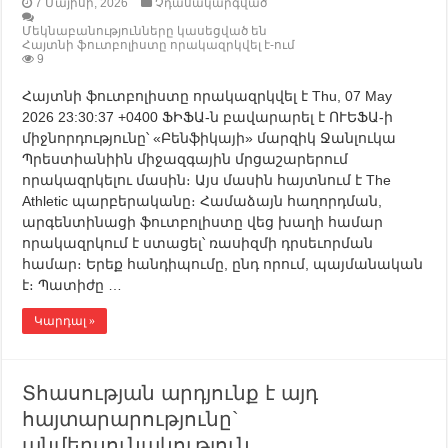
7 Մայիսի, 2026
Չդասակարգված
Մեկնաբանությունները կասեցված են
Հայտնի ֆուտբոլիստը որակազրկվել է-ում
9
Հայտնի ֆուտբոլիստը որակազրկվել է Thu, 07 May
2026 23:30:37 +0400 ՖԻՖԱ-ն բավարարել է ՈՒԵՖԱ-ի
միջնորդությունը՝ «Բենֆիկայի» մարզիկ Ջանլուկա
Պրեստիանիին միջազգային մրցաշարերում
որակազրկելու մասին։ Այս մասին հայտնում է The
Athletic պարբերականը։ Համաձայն հաղորդման,
արգենտինացի ֆուտբոլիստը վեց խաղի համար
որակազրկում է ստացել՝ ռասիզմի դրսեւորման
համար։ Երեք հանդիպումը, ընդ որում, պայմանական
է։ Պատիժը …
Կարդալ »
Տհասության արդյունք է այդ
հայտարարությունը`
անմեղսունակություն