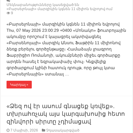
Մեկնաբանությունները կասեցված են
«Բարսելոնայի» մարզիկին կգնեն 11 միլիոն եվրոյով-ում
9
«Բարսելոնայի» մարզիկին կգնեն 11 միլիոն եվրոյով
Thu, 07 May 2026 23:00:29 +0400 «Մոնակո» ֆուտբոլային
ակումբը որոշում է կայացրել ակտիվացնել
«Բարսենոլայի» մարզիկ Անսու Ֆաթիին 11 միլիոնով
ձեռք բերելու գործընթացը։ Համաձայն լրագրող
Ֆաբրիցիո Ռոմանոյի, ակումբների միջեւ գործարքը
արդեն հասել է եզրակափաիչ փուլ։ Կնքվելիք
գործարքում կլինի հատուկ դրույթ, որը թույլ կտա
«Բարսելոնային» ստանալ …
Կարդալ »
«Ձեզ ով էր ասում գնացեք կռվեք»․
տխրահռչակ այս կարգախոսից հետո
զինվորի սիրտը չդիմացավ
7 Մայիսի, 2026
Չդասակարգված