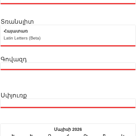
Տռանսլիտ
Հայատառ
Latin Letters (Beta)
Գովազդ
Սփյուռք
Մայիսի 2026
Ե
Ե
Չ
Հ
Ու
Շ
Կ