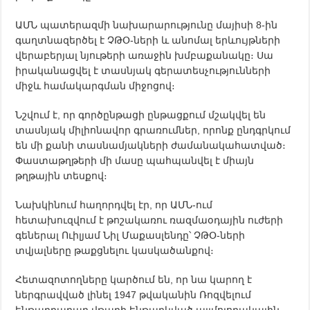
ԱՄՆ պատերազմի նախարարությունը մայիսի 8-ին
գաղտնազերծել է ՉԹՕ-ների և անոմալ երևույթների
վերաբերյալ նյութերի առաջին խմբաքանակը։ Սա
իրականացվել է տասնյակ գերատեսչությունների
միջև համակարգման միջոցով։
Նշվում է, որ գործընթացի ընթացքում մշակվել են
տասնյակ միլիոնավոր գրառումներ, որոնք ընդգրկում
են մի քանի տասնամյակների ժամանակահատված։
Փաստաթղթերի մի մասը պահպանվել է միայն
թղթային տեսքով։
Նախկինում հաղորդվել էր, որ ԱՄՆ-ում
հետախուզվում է թոշակառու ռազմաօդային ուժերի
գեներալ Ուիլյամ Նիլ Մաքասլենդը՝ ՉԹՕ-ների
տվյալները թաքցնելու կասկածանքով։
Հետազոտողները կարծում են, որ նա կարող է
ներգրավված լինել 1947 թվականին Ռոզվելում
ենթադրաբար վթարի ենթարկված այլմոլորակային