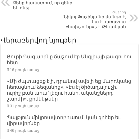
Չենք հավատում, որ զենք
են գնել
Հաջորդ
Նիկոլ Փաշինյանը մանթո է,
նա էլ առաջվա
«նախշունը» չէ. Թեւանյան
Վերաբերվող նյութեր
Յուրի Գագարինը ճաշում էր Անգլիայի թագուհու
հետ
16 րոպե առաջ
«Մի ժպտացեք էլի, դրանով ավելի եք մարդկանց
հեռացնում ձեզանից», «Էս էլ ծիծաղալու չի,
ուրիշ բան արա` լեզու հանի, ականջներդ
շարժի». քոմենթներ
31 րոպե առաջ
Պայթյուն միկրոավտոբուսում․ կան զոհեր եւ
վիրավորներ
46 րոպե առաջ