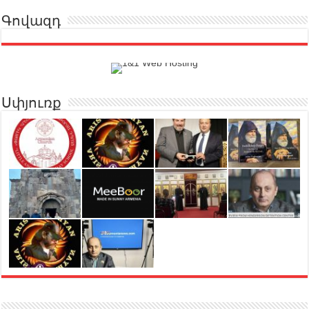
Գովազդ
Սփյուռք