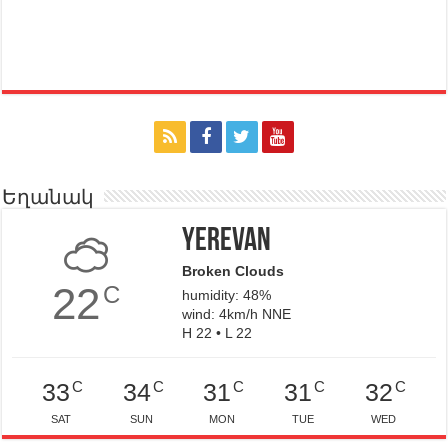
Եղանակ
Yerevan
Broken Clouds
22
C
humidity: 48%
wind: 4km/h NNE
H 22 • L 22
C
C
C
C
C
33
34
31
31
32
SAT
SUN
MON
TUE
WED