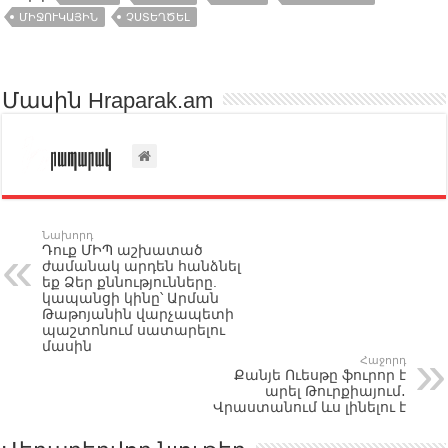
ՄԻՋՈՒԿԱՅԻՆ
ՉՍՏԵՂԾԵԼ
Մասին Hraparak.am
Նախորդ
Դուք ՄԻՊ աշխատած
ժամանակ արդեն հանձնել
եք Ձեր քննությունները.
կապանցի կինը՝ Արման
Թաթոյանին վարչապետի
պաշտոնում սատարելու
մասին
Հաջորդ
Քանյե Ուեսթը ֆուրոր է
արել Թուրքիայում․
Վրաստանում ևս լինելու է