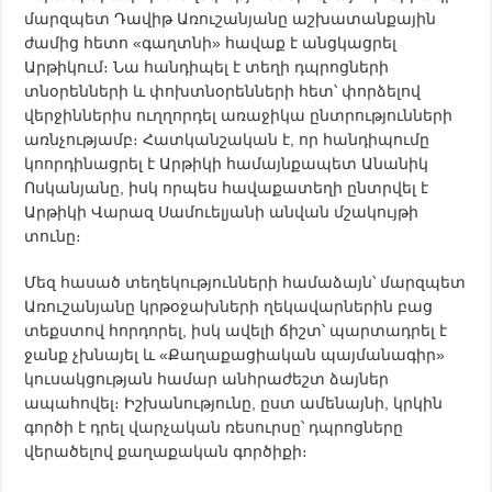
մարզպետ Դավիթ Առուշանյանը աշխատանքային
ժամից հետո «գաղտնի» հավաք է անցկացրել
Արթիկում։ Նա հանդիպել է տեղի դպրոցների
տնօրենների և փոխտնօրենների հետ՝ փորձելով
վերջիններիս ուղղորդել առաջիկա ընտրությունների
առնչությամբ։ Հատկանշական է, որ հանդիպումը
կոորդինացրել է Արթիկի համայնքապետ Անանիկ
Ոսկանյանը, իսկ որպես հավաքատեղի ընտրվել է
Արթիկի Վարազ Սամուելյանի անվան մշակույթի
տունը։
​Մեզ հասած տեղեկությունների համաձայն՝ մարզպետ
Առուշանյանը կրթօջախների ղեկավարներին բաց
տեքստով հորդորել, իսկ ավելի ճիշտ՝ պարտադրել է
ջանք չխնայել և «Քաղաքացիական պայմանագիր»
կուսակցության համար անհրաժեշտ ձայներ
ապահովել։ Իշխանությունը, ըստ ամենայնի, կրկին
գործի է դրել վարչական ռեսուրսը՝ դպրոցները
վերածելով քաղաքական գործիքի։