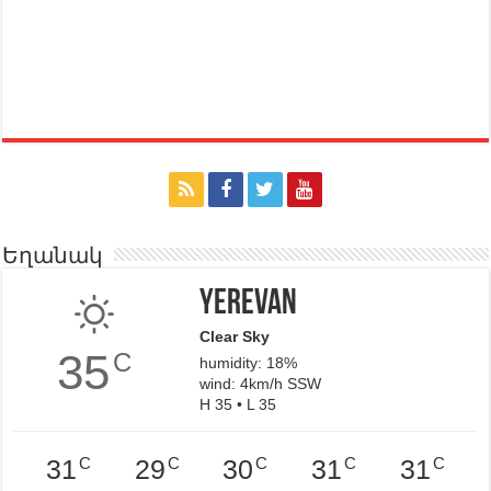
Եղանակ
Yerevan
Clear Sky
35
C
humidity: 18%
wind: 4km/h SSW
H 35 • L 35
C
C
C
C
C
31
29
30
31
31