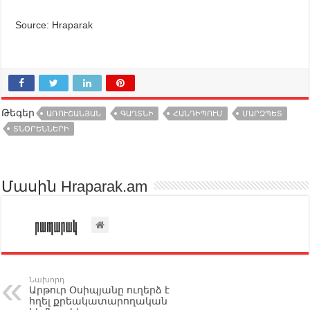
Source: Hraparak
Թեգեր
ԱՌՈՒՇԱՆՅԱՆ
ԳԱՂՏՆԻ
ՀԱՆԴԻՊՈՒՄ
ՄԱՐԶՊԵՏ
ՏՆՕՐԵՆՆԵՐԻ
Մասին Hraparak.am
Նախորդ
Արթուր Օսիպյանը ուղերձ է
հղել քրեակատարողական