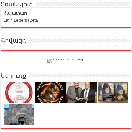
Տռանսլիտ
Հայատառ
Latin Letters (Beta)
Գովազդ
Սփյուռք