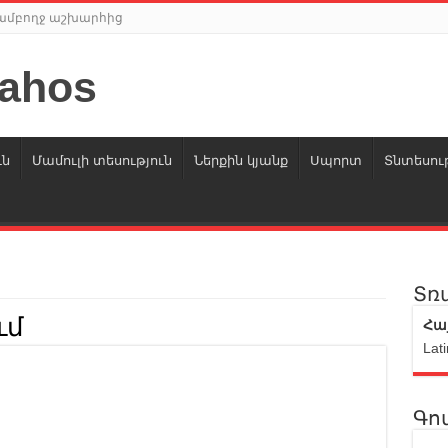
ր ամբողջ աշխարհից
ւն
Մամուլի տեսություն
Ներքին կյանք
Սպորտ
Տնտեսութ
Տռ
ւմ
Հա
Lati
Գո