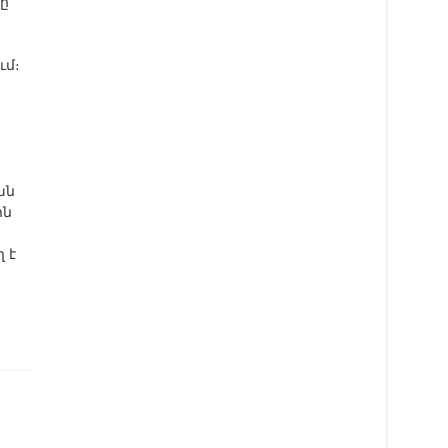
ը
ւմ։
ան
ին
 է