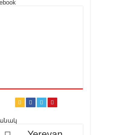
ebook
անակ
Yerevan