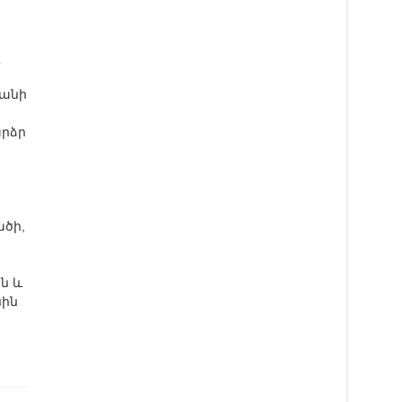
անի
արձր
ածի,
ին և
նին