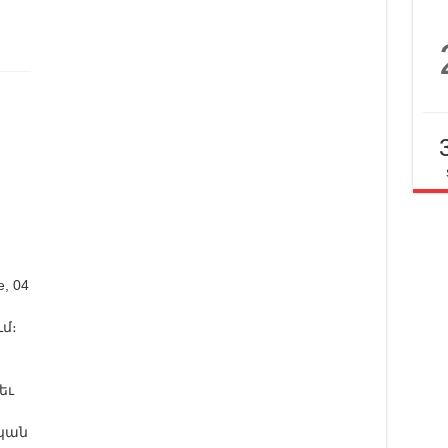
 04
ւմ։
եւ
ական