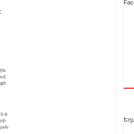
Fac
է
-ին
ւմ,
յքի
5-9-
Եղ
երի
ոյան