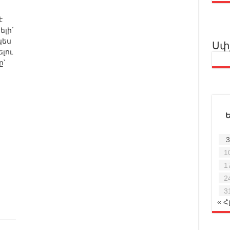
է
ելի՛
կես
Սփ
լու
՝
ի
3
1
1
2
3
« Հ