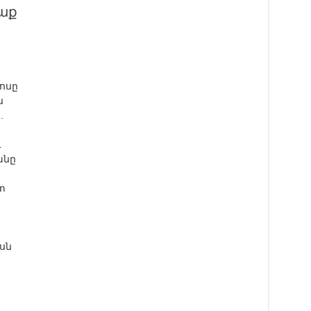
աք
ոսը
ն
.
ւ
անը
տ
սն