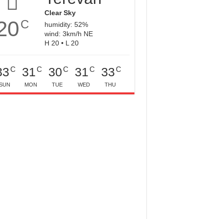
Clear Sky
20
C
humidity: 52%
wind: 3km/h NE
H 20 • L 20
C
C
C
C
C
33
31
30
31
33
SUN
MON
TUE
WED
THU