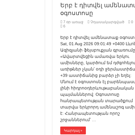
Երբ է դիտվել ամենատ
օգոստոսը
7 օր առաջ
Չդասակարգված
0
6
Երբ է դիտվել ամենատաք օգոստ
Sat, 01 Aug 2026 09:01:49 +0400 Լևո
Ազիզյանի ֆեյսբուքյան գրառումը
«Ավարտվեցին ամառվա երկու
ամիսները, կարծում եմ դժգոհելո
առիթներ չկան՝ օդի ջերմաստիճ
+39 աստիճանից բարձր չի եղել:
Մնում է օգոստոսն էլ բարենպաս
լինի հիդրոօդերևութաբանական
պայմաններով: Օգոստոսը
հանրապետության տարածքում
տարվա երկրորդ ամենաշոգ ամի
է: Հանրապետության որոշ
շրջաններում՝ …
Կարդալ »