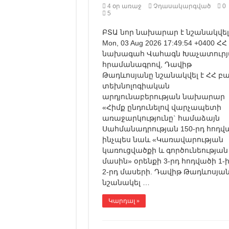
4 օր առաջ
Չդասակարգված
0
5
ԲՏԱ նոր նախարար է նշանակվել
Mon, 03 Aug 2026 17:49:54 +0400 ՀՀ
նախագահ Վահագն Խաչատուրյ
հրամանագրով, Դավիթ
Թադևոսյանը նշանակվել է ՀՀ բ
տեխնոլոգիական
արդյունաբերության նախարար
«Հիմք ընդունելով վարչապետի
առաջարկությունը` համաձայն
Սահմանադրության 150-րդ հոդվ
ինչպես նաև «Կառավարության
կառուցվածքի և գործունեության
մասին» օրենքի 3-րդ հոդվածի 1-
2-րդ մասերի. Դավիթ Թադևոսյա
նշանակել …
Կարդալ »