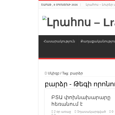
Լրահոս – Լուրե
ՇԱԲԱԹ , 8 ՕԳՈՍՏՈՍԻ 2026
Հասարակություն
Քաղաքականությո
Սկիզբ
/
Tag:
բարձր
բարձր
- Թեգի որոնո
ԲՏԱ փոխնախարարը
հեռանում է
2 օր առաջ
Չդասակարգված
0