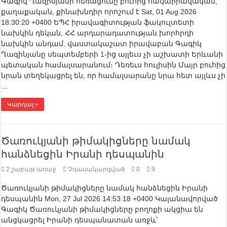
Գագիկ Ղազինյանի հեռացումը բուհից հակաիրավական,
քաղաքական, քինախնդիր որոշում է Sat, 01 Aug 2026
18:30:20 +0400 ԵՊՀ իրավագիտության ֆակուլտետի
նախկին դեկան, ՀՀ արդարադատության խորհրդի
նախկին անդամ, վաստակաշատ իրավաբան Գագիկ
Ղազինյանը սեպտեմբերի 1-ից այլեւս չի աշխատի Երևանի
պետական համալսարանում։ Դեռեւս հուլիսին Մայր բուհից
նրան տեղեկացրել են, որ համալսարանը նրա հետ այլևս չի
…
Կարդալ »
Ծառուկյանի թիմակիցները նամակ
հանձնեցին Իրանի դեսպանին
2 շաբաթ առաջ
Չդասակարգված
0
9
Ծառուկյանի թիմակիցները նամակ հանձնեցին Իրանի
դեսպանին Mon, 27 Jul 2026 14:53:18 +0400 Կալանավորված
Գագիկ Ծառուկյանի թիմակիցները բողոքի ակցիա են
անցկացրել Իրանի դեսպանատան առջև՝