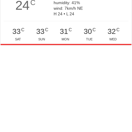
24
C
humidity: 41%
wind: 7km/h NE
H 24 • L 24
C
C
C
C
C
33
33
31
30
32
SAT
SUN
MON
TUE
WED