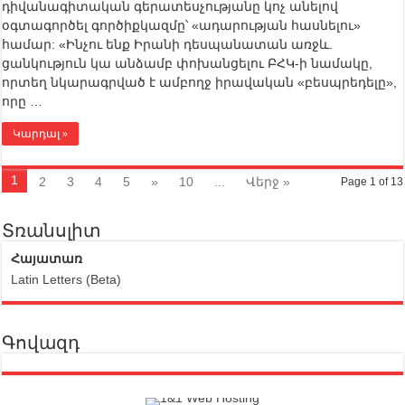
դիվանագիտական գերատեսչությանը կոչ անելով
օգտագործել գործիքկազմը՝ «ադարության հասնելու»
համար: «Ինչու ենք Իրանի դեսպանատան առջև.
ցանկություն կա անձամբ փոխանցելու ԲՀԿ-ի նամակը,
որտեղ նկարագրված է ամբողջ իրավական «բեսպրեդելը»,
որը …
Կարդալ »
1
2
3
4
5
»
10
...
Վերջ »
Page 1 of 13
Տռանսլիտ
Հայատառ
Latin Letters (Beta)
Գովազդ