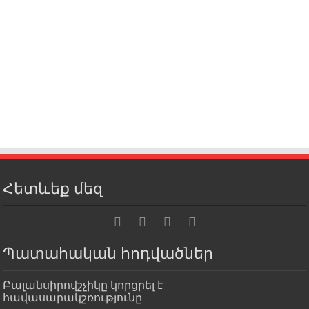
Հետևեք մեզ
Պատահական հոդվածներ
Բալանսիրովշչիկը կորցրել է
հավասարակշռությունը