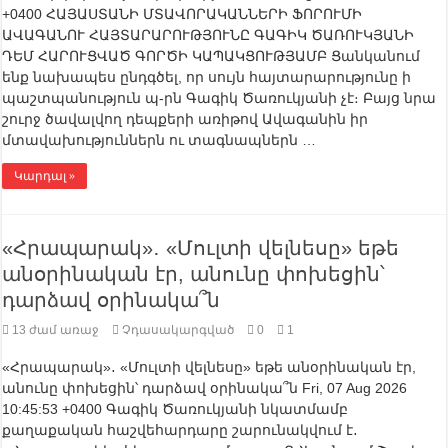
+0400 ՀԱՅԱՍՏԱՆԻ ՄՏԱՎՈՐԱԿԱՆՆԵՐԻ ՖՈՐՈՒՄԻ
ԱՎԱԳԱՆՈՒ ՀԱՅՏԱՐԱՐՈՒԹՅՈՒՆԸ ԳԱԳԻԿ ԾԱՌՈՒԿՅԱՆԻ
ԴԵՄ ՀԱՐՈՒՑՎԱԾ ԳՈՐԾԻ ԿԱՊԱԿՑՈՒԹՅԱՄԲ Ցանկանում
ենք նախապես ընդգծել, որ սույն հայտարարությունը ի
պաշտպանություն պ-րն Գագիկ Ծառուկյանի չէ։ Բայց նրա
շուրջ ծավալվող դեպքերի առիթով Ավագանին իր
մտավախություններն ու տագնապներն …
Կարդալ »
«Հրապարակ»․ «Մուլտի վելնեսը» եթե
անօրինական էր, անունը փոխեցին՝
դարձավ օրինակա՞ն
13 ժամ առաջ
Չդասակարգված
0
1
«Հրապարակ»․ «Մուլտի վելնեսը» եթե անօրինական էր,
անունը փոխեցին՝ դարձավ օրինակա՞ն Fri, 07 Aug 2026
10:45:53 +0400 Գագիկ Ծառուկյանի նկատմամբ
քաղաքական հաշվեհարդարը շարունակվում է․