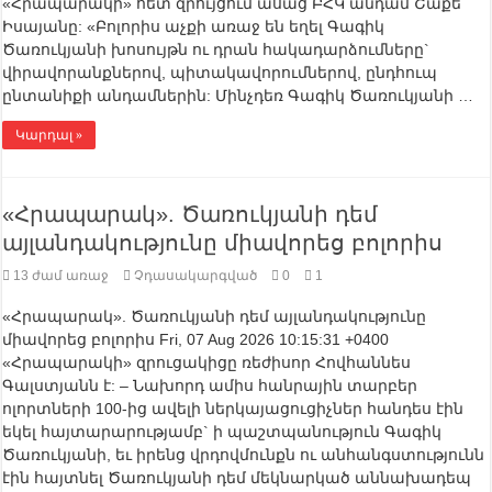
«Հրապարակի» հետ զրույցում ասաց ԲՀԿ անդամ Շաքե
Իսայանը: «Բոլորիս աչքի առաջ են եղել Գագիկ
Ծառուկյանի խոսույթն ու դրան հակադարձումները`
վիրավորանքներով, պիտակավորումներով, ընդհուպ
ընտանիքի անդամներին: Մինչդեռ Գագիկ Ծառուկյանի …
Կարդալ »
«Հրապարակ». Ծառուկյանի դեմ
այլանդակությունը միավորեց բոլորիս
13 ժամ առաջ
Չդասակարգված
0
1
«Հրապարակ». Ծառուկյանի դեմ այլանդակությունը
միավորեց բոլորիս Fri, 07 Aug 2026 10:15:31 +0400
«Հրապարակի» զրուցակիցը ռեժիսոր Հովհաննես
Գալստյանն է: – Նախորդ ամիս հանրային տարբեր
ոլորտների 100-ից ավելի ներկայացուցիչներ հանդես էին
եկել հայտարարությամբ` ի պաշտպանություն Գագիկ
Ծառուկյանի, եւ իրենց վրդովմունքն ու անհանգստությունն
էին հայտնել Ծառուկյանի դեմ մեկնարկած աննախադեպ