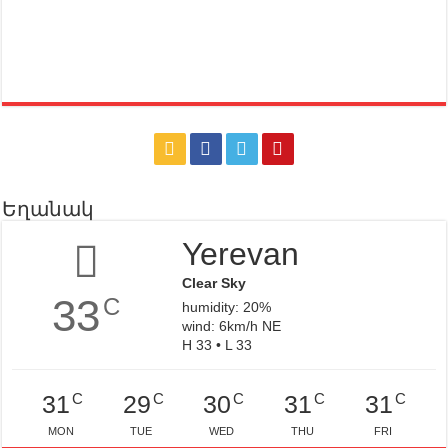
Եղանակ
Yerevan
Clear Sky
33
C
humidity: 20%
wind: 6km/h NE
H 33 • L 33
C
C
C
C
C
31
29
30
31
31
MON
TUE
WED
THU
FRI