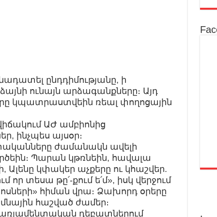
Fac
նադատել ընդդիմությանը, ի
ձայնի ունայն արձագանքները։ Այդ
երը կպատրաստվեին ռեալ փողոցային
վիճակում ԱԺ ամբիոնից
ր, ինչպես այսօր։
տականները ժամանակն ավելի
ծեին։ Պարան կթռնեին, հավալա
 Ալենը կփակեր աչքերը ու կհաշվեր.
ում որ տեսա թը՛-քում ե՛մ», իսկ վերջում
նոսների» հիման վրա։ Ձախորդ օրերը
 կմնային հաշված ժամեր։
 պառլամենտական դեբատներում