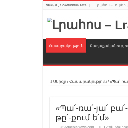
Լրահոս – Լուրե
ՇԱԲԱԹ , 8 ՕԳՈՍՏՈՍԻ 2026
Հասարակություն
Քաղաքականությո
Սկիզբ
/
Հասարակություն
/
«Պա՛-ռա՛
«Պա՛-ռա՛-յա՛ բա՛
թը՛-քում ե՛մ»
USArmeniaNews.com
1 Հոկտեմբերի