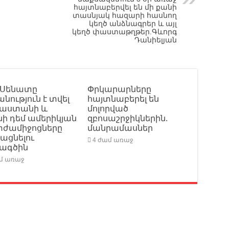
հայտնաբերվել են մի քանի
տասնյակ հազարի հասնող
կեղծ անձնագրեր և այլ
կեղծ փաստաթղթեր.Գևորգ
Դանիելյան
 Սենատը
Փրկարարները
նություն է տվել
հայտնաբերել են
սաստանի և
մոլորված
ի դեմ ամերիկյան
զբոսաշրջիկներին.
ժամիջոցները
մանրամասներ
ացնելու
4 ժամ առաջ
նագծին
ամ առաջ