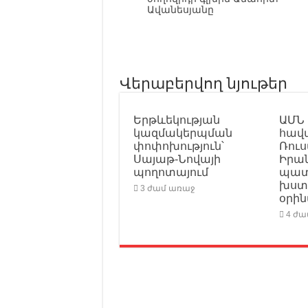
Ավանեսյանը
Վերաբերվող նյութեր
Երթևեկության
ԱՄՆ
կազմակերպման
հավա
փոփոխություն՝
Ռու
Սայաթ-Նովայի
Իրան
պողոտայում
պատ
խստ
3 ժամ առաջ
օրի
4 ժ