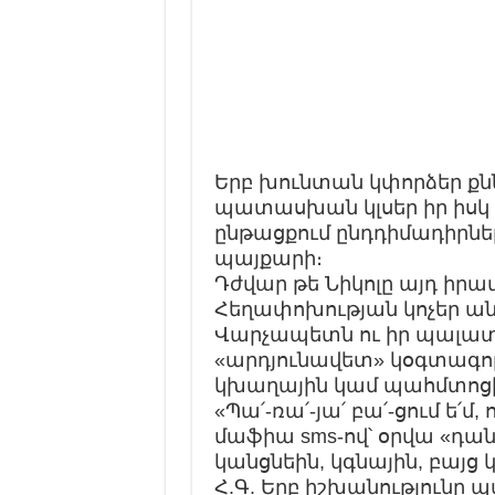
Երբ խունտան կփորձեր քն
պատասխան կլսեր իր իսկ 
ընթացքում ընդդիմադիրն
պայքարի։
Դժվար թե Նիկոլը այդ իրա
Հեղափոխության կոչեր անե
Վարչապետն ու իր պալա
«արդյունավետ» կօգտագոր
կխաղային կամ պահմտոցի,
«Պա՛-ռա՛-յա՛ բա՛-ցում ե՛մ, 
մաֆիա sms-ով՝ օրվա «դա
կանցնեին, կգնային, բայց
Հ.Գ. Երբ իշխանությունը