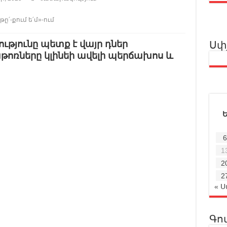
թը՛-քում ե՛մ»-ում
թյունը պետք է վայր դներ
Սփ
ոռները կլինեի ավելի պերճախոս և
6
1
2
2
« 
Գո