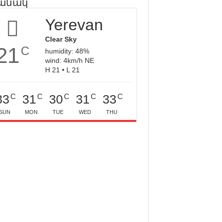
անակ
Yerevan
Clear Sky
21
C
humidity: 48%
wind: 4km/h NE
H 21 • L 21
C
C
C
C
C
33
31
30
31
33
SUN
MON
TUE
WED
THU