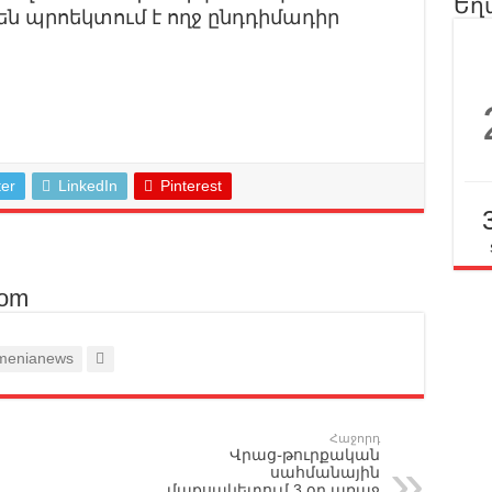
Եղ
ն պրոեկտում է ողջ ընդդիմադիր
ter
LinkedIn
Pinterest
om
enianews
Հաջորդ
Վրաց֊թուրքական
սահմանային
մաքսակետում 3 օր առաջ