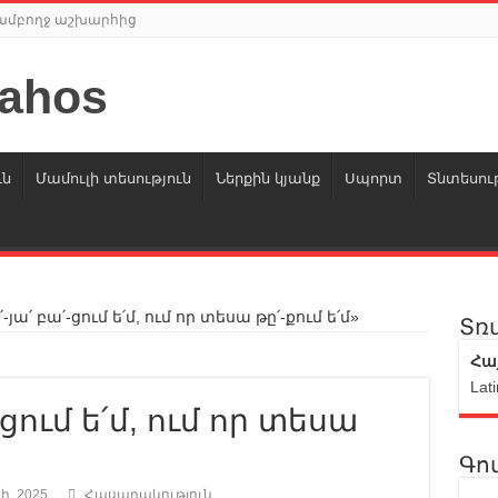
ր ամբողջ աշխարհից
ւն
Մամուլի տեսություն
Ներքին կյանք
Սպորտ
Տնտեսութ
-յա՛ բա՛-ցում ե՛մ, ում որ տեսա թը՛-քում ե՛մ»
Տռ
Հա
Lati
-ցում ե՛մ, ում որ տեսա
Գո
, 2025
Հասարակություն