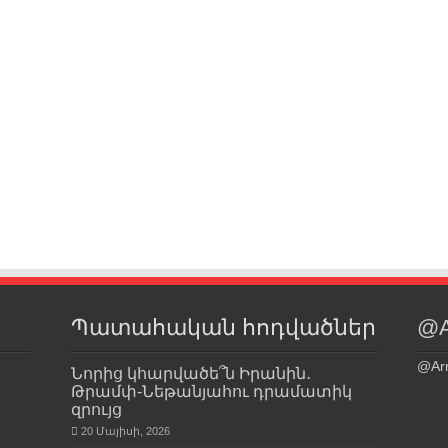
Պատահական հոդվածներ
@A
@Ar
Նորից կհարվածե՞ն Իրանին․
Թրամփ-Նեթանյահու դրամատիկ
զրույց
20 Մայիսի, 2026