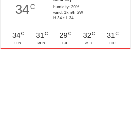
34
C
humidity: 20%
wind: 1km/h SW
H 34 • L 34
C
C
C
C
C
34
31
29
32
31
SUN
MON
TUE
WED
THU