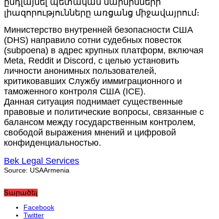
ընդլայնել պետական մարմինների
լիազորությունները առցանց միջավայրում։
Министерство внутренней безопасности США
(DHS) направило сотни судебных повесток
(subpoena) в адрес крупных платформ, включая
Meta, Reddit и Discord, с целью установить
личности анонимных пользователей,
критиковавших Службу иммиграционного и
таможенного контроля США (ICE).
Данная ситуация поднимает существенные
правовые и политические вопросы, связанные с
балансом между государственным контролем,
свободой выражения мнений и цифровой
конфиденциальностью.
Bek Legal Services
Source: USAArmenia
Տարածել
Facebook
Twitter