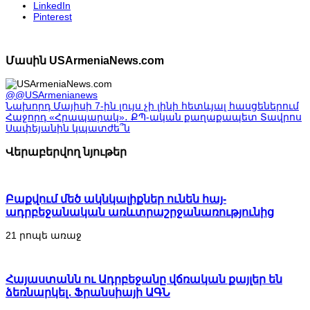
LinkedIn
Pinterest
Մասին USArmeniaNews.com
@@USArmenianews
Նախորդ
Մայիսի 7-ին լույս չի լինի հետևյալ հասցեներում
Հաջորդ
«Հրապարակ»․ ՔՊ-ական քաղաքապետ Տավրոս
Սափեյանին կպատժե՞ն
Վերաբերվող նյութեր
Բաքվում մեծ ակնկալիքներ ունեն հայ-
ադրբեջանական առևտրաշրջանառությունից
21 րոպե առաջ
Հայաստանն ու Ադրբեջանը վճռական քայլեր են
ձեռնարկել․ Ֆրանսիայի ԱԳՆ