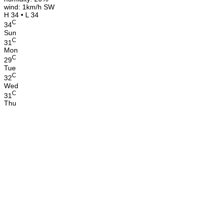
wind: 1km/h SW
H 34 • L 34
C
34
Sun
C
31
Mon
C
29
Tue
C
32
Wed
C
31
Thu