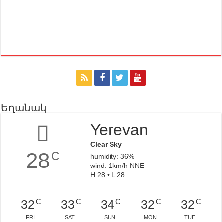
Եղանակ
Yerevan
Clear Sky
28
C
humidity: 36%
wind: 1km/h NNE
H 28 • L 28
C
C
C
C
C
32
33
34
32
32
FRI
SAT
SUN
MON
TUE