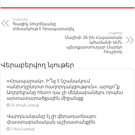
Նախորդ
Գագիկ Սուրենյանը
տեսանյութ է հրապարակել
Հաջորդ
Մայիսի 26-ին Հայաստան
կժամանի ԱՄՆ
պետքարտուղար Մարկո
Ռուբիոն
Վերաբերվող նյութեր
«Հրապարակ». Ի՞նչ է նշանակում
«անխոչընդոտ հաղորդակցություն», արդյո՞ք
Ադրբեջանը հետո դա չի մեկնաբանելու որպես
արտատարածքային միջանցք
33 րոպե առաջ
Վարդևանյանը էլ չի վերադառնալու
փաստաբանական աշխատանքին
1 ժամ առաջ