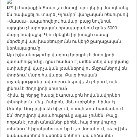
ՔՊ-ի հավաքին Տավուշի մարզի գյուղերից մարդկանց
են հավաքել ու տարել Գյումրի՝ վարչական ռեսուրսով
«մասսա» ապահովելու համար, բայց նույնիսկ
այդպես չկարողացան հրապարակում գոնե 5000
մարդ հավաքել։ Գյումրեցին իր խոսքն ասաց՝
մերժելով այս խաբեությունն ու կեղծ քաղաքական
ներկայացումը։
Այս իշխանությունը վաղուց կորցրել է ժողովրդի
վստահությունը․ դրա համար էլ ամեն տեղ մարդկանց
ստիպելով, վարչական լծակներով ու ճնշումներով են
փորձում մարդ հավաքել։ Բայց իրական
աջակցությունը ավտոբուսներով չեն բերում, այն
լինում է ժողովրդի սրտում։
Հիմա էլ հերթը հասել է արտաքին հովանավորներ
փնտրելուն․ մեկ Մակրոն, մեկ ուրիշներ, հիմա էլ
Մարկո Ռուբյոյին են հիշում, որովհետև հասկանում
են՝ ժողովրդի վստահությունը այլևս չունեն։ Բայց
որքան էլ դրսի անուններ բերեն, հայ ժողովուրդը
տեսնում է իրականությունը և չի մոռանում, թե ով ինչ
ճանապարհով հասցրեց երկիրը այս վիճակին։