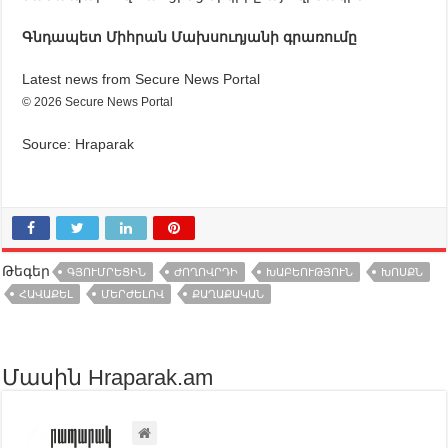
Գնդապետ Միհրան Մախսուդյանի գրառումը
Latest news from Secure News Portal
© 2026 Secure News Portal
Source: Hraparak
Թեգեր
ԳՅՈՒՄՐԵՑԻՆ
ԺՈՂՈՎՐԴԻ
ԽԱԲԵՈՒԹՅՈՒՆ
ԽՈՍՔՆ
ՀԱՎԱՔԵԼ
ՄԵՐԺԵԼՈՎ
ՔԱՂԱՔԱԿԱՆ
Մասին Hraparak.am