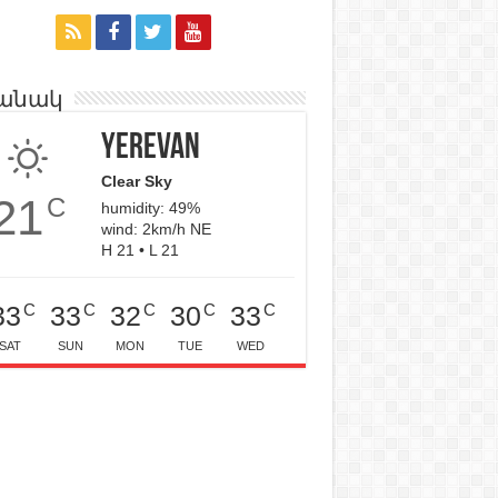
անակ
Yerevan
Clear Sky
21
C
humidity: 49%
wind: 2km/h NE
H 21 • L 21
C
C
C
C
C
33
33
32
30
33
SAT
SUN
MON
TUE
WED