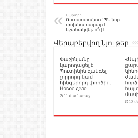
Նախորդ
Ռուսաստանում ՊՆ նոր
փոխնախարար է
նշանակվել․ ո՞վ է
Վերաբերվող նյութեր
Փաշինյանը
«Սպ
կարողացել է
քար
Պուտինին զանգել
կինո
չորրորդ կամ
ժամ
հինգերորդ փորձից.
հոր
Новое дело
հայ
մաս
11 ժամ առաջ
12 