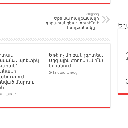
Հաջորդ
Եթե սա հաղթանակի
զորահանդես է, որտե՞ղ է
Եղ
հաղթանակը…
իտակ
Եթե ոչ մի բան չգիտես,
ավան»․ պոետիկ
Ազգային ժողովում ի՞նչ
-առակ՝
ես անում
անակի
13 ժամ առաջ
ձանուտում
տնված մարդու
ին
ժամ առաջ