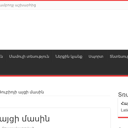
ր ամբողջ աշխարհից
ւն
Մամուլի տեսություն
Ներքին կյանք
Սպորտ
Տնտեսութ
ուբիոյի այցի մասին
Տռ
Հա
Lati
 այցի մասին