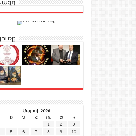
վազդ
յուռք
Մայիսի 2026
Ե
Ե
Չ
Հ
Ու
Շ
Կ
1
2
3
5
6
7
8
9
10