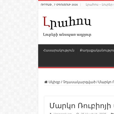
Լրահոս – Լուրե
ՈՒՐԲԱԹ , 7 ՕԳՈՍՏՈՍԻ 2026
Հասարակություն
Քաղաքականությո
Սկիզբ
/
Չդասակարգված
/
Մարկո Ռ
Մարկո Ռուբիոյի