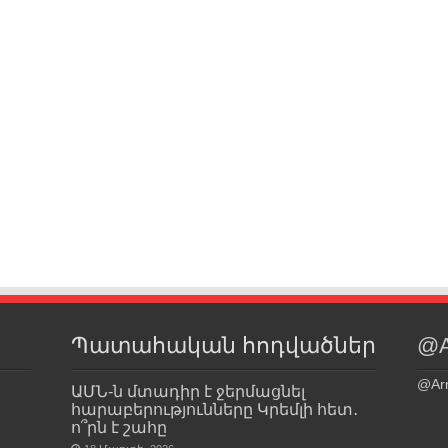
Պատահական հոդվածներ
@A
@Ar
ԱՄՆ-ն մտադիր է ջերմացնել
հարաբերությունները Կրեմլի հետ․
ո՞րն է շահը