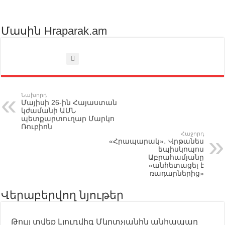
Մասին Hraparak.am
Նախորդ
Մայիսի 26-ին Հայաստան
կժամանի ԱՄՆ
պետքարտուղար Մարկո
Ռուբիոն
Հաջորդ
«Հրապարակ»․ Վրթանես
եպիսկոպոս
Աբրահամյանը
«անհետացել է
ռադարներից»
Վերաբերվող նյութեր
Թույլ տվեք Լյուդվիգ Մկրտչյանին անհապաղ