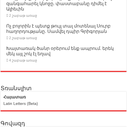
զանգահարել կնոջը. փաստաբանը դիմել է
Ալիեւին
2 շաբաթ առաջ
Ոչ բոլորին է պետք թույլ տալ մոտենալ Սուրբ
հաղորդությանը․ Սամվել դպիր Գրիգորյան
2 շաբաթ առաջ
Խայտառակ ծանր օրերում ենք ապրում. երեկ
մեկ այլ շոկ էլ եղավ
4 շաբաթ առաջ
Տռանսլիտ
Հայատառ
Latin Letters (Beta)
Գովազդ