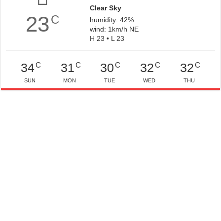
Clear Sky
23
C
humidity: 42%
wind: 1km/h NE
H 23 • L 23
C
C
C
C
C
34
31
30
32
32
SUN
MON
TUE
WED
THU