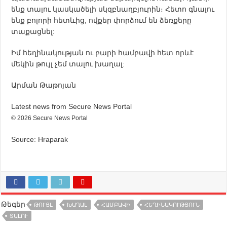
ենք տալու կասկածելի սկզբնաղբյուրին։ Հետո գնալու
ենք բոլորի հետևից, ովքեր փորձում են ձեռքերը
տաքացնել:
Իմ հեղինակության ու բարի համբավի հետ որևէ
մեկին թույլ չեմ տալու խաղալ:
Արման Թաթոյան
Latest news from Secure News Portal
© 2026 Secure News Portal
Source: Hraparak
Թեգեր
ԹՈՒՅԼ
ԽԱՂԱԼ
ՀԱՄԲԱՎԻ
ՀԵՂԻՆԱԿՈՒԹՅՈՒՆ
ՏԱԼՈՒ