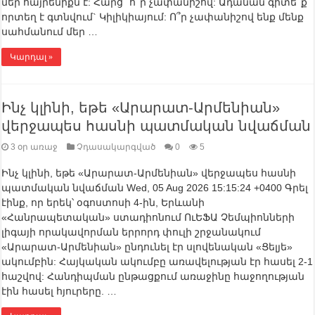
մեր հայրենիքն է: Հարց` ո՞ր չափանիշով: Ադանան գիտե՞ք
որտեղ է գտնվում` Կիլիկիայում: Ո՞ր չափանիշով ենք մենք
սահմանում մեր …
Կարդալ »
Ինչ կլինի, եթե «Արարատ-Արմենիան»
վերջապես հասնի պատմական նվաճման
3 օր առաջ
Չդասակարգված
0
5
Ինչ կլինի, եթե «Արարատ-Արմենիան» վերջապես հասնի
պատմական նվաճման Wed, 05 Aug 2026 15:15:24 +0400 Գրել
էինք, որ երեկ՝ օգոստոսի 4-ին, Երևանի
«Հանրապետական» ստադիոնում ՈւԵՖԱ Չեմպիոնների
լիգայի որակավորման երրորդ փուլի շրջանակում
«Արարատ-Արմենիան» ընդունել էր սլովենական «Ցելյե»
ակումբին: Հայկական ակումբը առավելության էր հասել 2-1
հաշվով: Հանդիպման ընթացքում առաջինը հաջողության
էին հասել հյուրերը. …