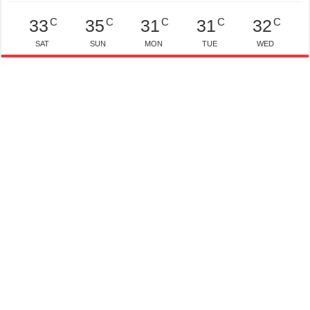
C
C
C
C
C
33
35
31
31
32
SAT
SUN
MON
TUE
WED