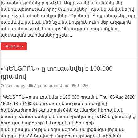
իշխանությունները դեմ չեն Ադրբեջանին հանձնել մեր
հանրապետության որոշ տարածքներ ՝ դրանք անվանելով
ադրբեջանական անկլավներ։ Օրինակ ՝ Տիգրանաշենը, որը
ռազմավարական մեծ նշանակություն ունի մեր ազգային
անվտանգության համար։ Պետության տարածքն ու
պետական սահմանները չեն …
Կարդալ »
«ԿԵՆՏՐՈՆ»-ը տուգանվել է 100․000
դրամով
1 օր առաջ
Չդասակարգված
0
0
«ԿԵՆՏՐՈՆ»-ը տուգանվել է 100․000 դրամով Thu, 06 Aug 2026
15:35:46 +0400 Հեռուստատեսության և ռադիոյի
հանձնաժողովը օգոստոսի 6-ին գումարեց հերթական
նիստը։ Հաստատելով նիստի օրակարգը՝ ՀՌՀ-ն քննարկեց
հետևյալ հարցերը՝ 1. Լսողական ծրագրի
հաճախականության օգտագործման լիցենզավորման
մարզային՝ ՀՀ Տավուշի մարզի տարածքում սփռման