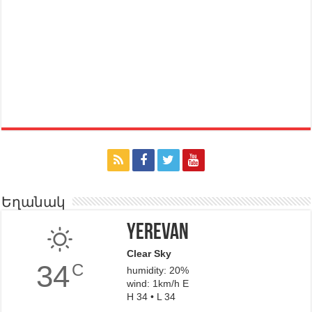
Եղանակ
Yerevan
Clear Sky
34
C
humidity: 20%
wind: 1km/h E
H 34 • L 34