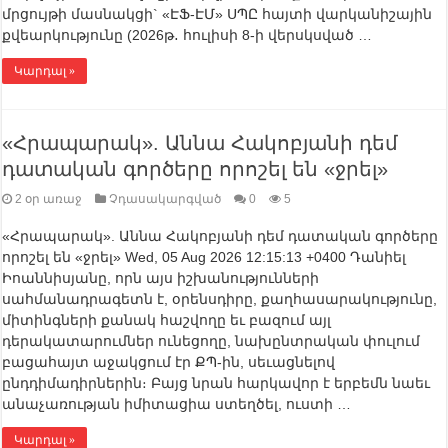
մրցույթի մասնակցի` «ԷՖ-ԷՄ» ՍՊԸ հայտի վարկանիշային
քվեարկությունը (2026թ․ հուլիսի 8-ի վերսկսված …
Կարդալ »
«Հրապարակ». Աննա Հակոբյանի դեմ
դատական գործերը որոշել են «ջրել»
2 օր առաջ
Չդասակարգված
0
5
«Հրապարակ». Աննա Հակոբյանի դեմ դատական գործերը
որոշել են «ջրել» Wed, 05 Aug 2026 12:15:13 +0400 Դանիել
Իոաննիսյանը, որն այս իշխանությունների
սահմանադրագետն է, օրենսդիրը, քաղհասարակությունը,
միտինգների քանակ հաշվողը եւ բազում այլ
դերակատարումներ ունեցողը, նախընտրական փուլում
բացահայտ աջակցում էր ՔՊ-ին, սեւացնելով
ընդդիմադիրներին։ Բայց նրան հարկավոր է երբեմն նաեւ
անաչառության իմիտացիա ստեղծել, ուստի …
Կարդալ »