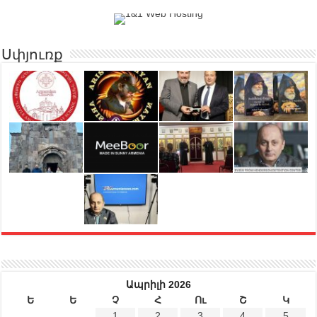
Սփյուռք
Ապրիլի 2026
Ե
Ե
Չ
Հ
Ու
Շ
Կ
1
2
3
4
5