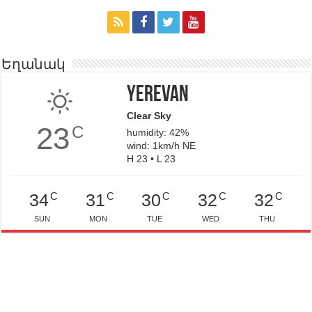
Եղանակ
Yerevan
Clear Sky
23
C
humidity: 42%
wind: 1km/h NE
H 23 • L 23
C
C
C
C
C
34
31
30
32
32
SUN
MON
TUE
WED
THU