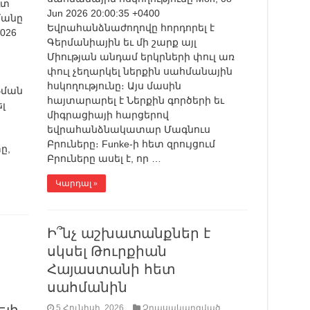
ւտ
Jun 2026 20:00:35 +0400
մանը
Եվրահանձնաժողովը հորդորել է
2026
Գերմանիային եւ մի շարք այլ
Միության անդամ երկրների փուլ առ
փուլ չեղարկել ներքին սահմանային
հսկողությունը։ Այս մասին
Նման
հայտարարել է Ներքին գործերի եւ
լ
միգրացիայի հարցերով
եվրահանձնակատար Մագնուս
Բրուները։ Funke-ի հետ զրույցում
ը,
Բրուները ասել է, որ …
Կարդալ »
Ի՞նչ աշխատանքներ է
սկսել Թուրքիան
Հայաստանի հետ
սահմանին
5 Հունիսի, 2026
Չդասակարգված