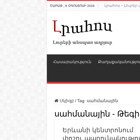
Լրահոս – Լուրե
ՇԱԲԱԹ , 8 ՕԳՈՍՏՈՍԻ 2026
Հասարակություն
Քաղաքականությո
Սկիզբ
/
Tag:
սահմանային
սահմանային
- Թեգի
Երևանի կենտրոնում
փոշու պարունակությո