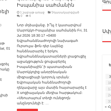
Գո
Իսպանիա սահմանին
րելի
1 շաբաթ առաջ
Չդասակարգված
0
6
Նոր մղձավանջ․ ի՞նչ է կատարվում
0
Մարոկկո-Իսպանիա սահմանին Fri, 31
Սփ
Jul 2026 18:30:17 +0400
Եվրահանձնաժողովի նախագահ
աթ
Ուրսուլա ֆոն դեր Լայենը
at, 01
հանձնարարել է երկու
եվրահանձնակատարների լրացուցիչ
աջակցություն ցուցաբերել
ցրել
Իսպանիային՝ ի պատասխան
որակը
Մարոկկոյից անօրինական
3
միգրացիայի կտրուկ սրման:
է
Եվրոպական հանձնաժողովի
1
ղեկավարը այս մասին հայտարարել է
1
X սոցիալական մեդիա հարթակում։
լիսի
2
«Սեուտայում տեղի ունեցողն
3
անընդունելի է: …
« Հ