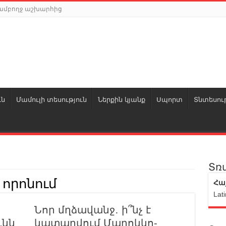
ր ամբողջ աշխարհից
ւն
Մամուլի տեսություն
Ներքին կյանք
Սպորտ
Տնտեսութ
Տռ
 որոնում
Հա
Lati
Նոր մղձավանջ․ ի՞նչ է
ւնն
կատարվում Մարոկկո-