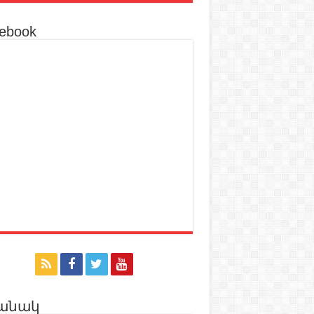
ebook
անակ