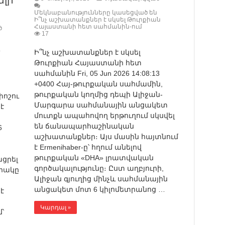
ելի
Մեկնաբանությունները կասեցված են
Ի՞նչ աշխատանքներ է սկսել Թուրքիան
Հայաստանի հետ սահմանին-ում
ծ
17
Ի՞նչ աշխատանքներ է սկսել
Թուրքիան Հայաստանի հետ
սահմանին Fri, 05 Jun 2026 14:08:13
+0400 Հայ-թուրքական սահմամին,
թուրքական կողմից դեպի Ալիջան-
փոշու
Մարգարա սահմանային անցակետ
է
մուտքն ապահովող երթուղում սկսվել
են ճանապարհաշինական
6
աշխատանքներ։ Այս մասին հայտնում
է Ermenihaber-ը՝ հղում անելով
թուրքական «DHA» լրատվական
ցրել
գործակալությունը։ Ըստ աղբյուրի,
որակը
Ալիջան գյուղից մինչև սահմանային
անցակետ մոտ 6 կիլոմետրանոց …
է
Կարդալ »
՝