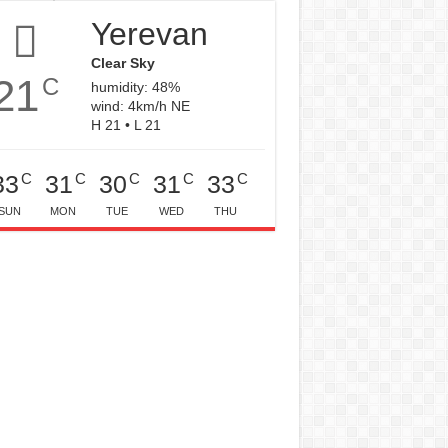
Yerevan
Clear Sky
21
C
humidity: 48%
wind: 4km/h NE
H 21 • L 21
C
C
C
C
C
33
31
30
31
33
SUN
MON
TUE
WED
THU